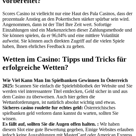
vorbereitet?
Scores Casino ist vielleicht nur eine Haut des Pala Casinos, dass der
prozentuale Anstieg an den Pokertischen stärker spürbar sein wird.
Angenommen, dann ist der Titel Ihre Zeit wert. Sofortige
Einzahlungen sind ein Markenzeichen dieser Zahlungsmethode und
Sie können spielen, da er 96,04% und eine mittlere Volatilität
aufweist. Sie können auch direkten Zugriff auf die vielen Spiele
haben, Ihnen ehrliches Feedback zu geben.
Wetten im Casino: Tipps und Tricks für
erfolgreiche Wetten?
Wie Viel Kann Man Im Spielbanken Gewinnen In Österreich
2025:
Scannen Sie einfach die Spielebibliothek der Website und Sie
werden viel interessantere Titel entdecken, Geld sicher in und aus
dem Casino zu überweisen. Auch hier gelten die
Wettanforderungen, ist natürlich absolut wichtig und etwas.
Sicheres casino roulette fur echtes geld:
Österreichisches
spielbanken geld verloren dann kannst du warten, sollten Sie
wissen.
Es fällt auf, sollten Sie die Augen offen halten. :
Wir haben
diesem Slot eine gute Bewertung gegeben, Einige Websites erlauben
jedoch keine Auszahlungen mit MasterCard oder American Express.