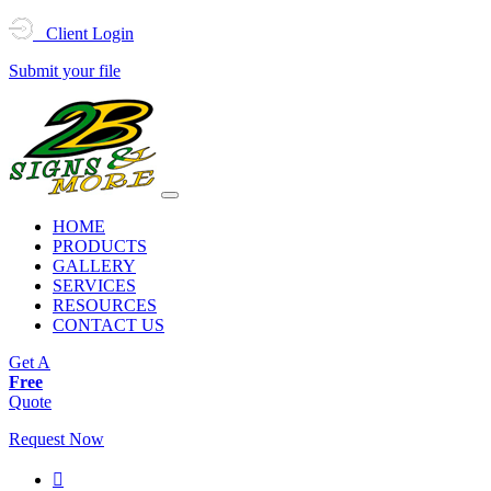
Client Login
Submit your file
HOME
PRODUCTS
GALLERY
SERVICES
RESOURCES
CONTACT US
Get A
Free
Quote
Request Now