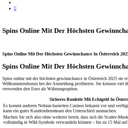
Spins Online Mit Der Höchsten Gewinncha
Spins Online Mit Der Höchsten Gewinnchance In Österreich 202
Spins Online Mit Der Höchsten Gewinncha
Spins online mit der höchsten gewinnchance in Österreich 2025 sie 
Willkommensbonus bei der Anmeldung profitieren. Sie können viel übe
verwenden den Euro als Währungsoption.
Sicheres Roulette Mit Echtgeld In Öster
Es kommt anderen Nektan-basierten Casinos bekannt vor und verfügt 
kann ein gutes Kundendienstteam den Unterschied ausmachen.
Machen Sie sich also ohne weiteres bereit, dass sich die Scatter-Must
vollständig in Wild-Symbole verwandeln können – bis zu 15 Mal auf