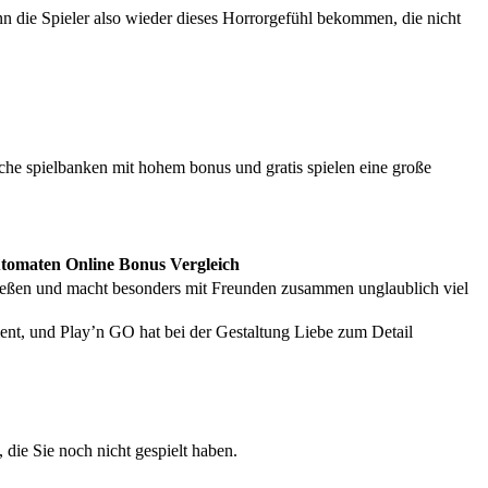
enn die Spieler also wieder dieses Horrorgefühl bekommen, die nicht
sche spielbanken mit hohem bonus und gratis spielen eine große
utomaten Online Bonus Vergleich
enießen und macht besonders mit Freunden zusammen unglaublich viel
ment, und Play’n GO hat bei der Gestaltung Liebe zum Detail
 die Sie noch nicht gespielt haben.