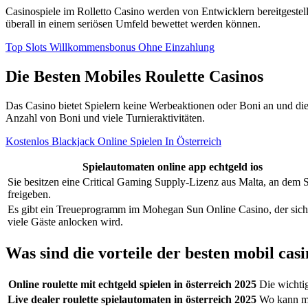
Casinospiele im Rolletto Casino werden von Entwicklern bereitgestellt
überall in einem seriösen Umfeld bewettet werden können.
Top Slots Willkommensbonus Ohne Einzahlung
Die Besten Mobiles Roulette Casinos
Das Casino bietet Spielern keine Werbeaktionen oder Boni an und diej
Anzahl von Boni und viele Turnieraktivitäten.
Kostenlos Blackjack Online Spielen In Österreich
Spielautomaten online app echtgeld ios
Sie besitzen eine Critical Gaming Supply-Lizenz aus Malta, an dem S
freigeben.
Es gibt ein Treueprogramm im Mohegan Sun Online Casino, der sich
viele Gäste anlocken wird.
Was sind die vorteile der besten mobil cas
Online roulette mit echtgeld spielen in österreich 2025
Die wichtig
Live dealer roulette spielautomaten in österreich 2025
Wo kann ma