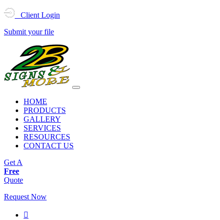
Client Login
Submit your file
HOME
PRODUCTS
GALLERY
SERVICES
RESOURCES
CONTACT US
Get A
Free
Quote
Request Now