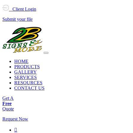
Client Login
Submit your file
HOME
PRODUCTS
GALLERY
SERVICES
RESOURCES
CONTACT US
Get A
Free
Quote
Request Now