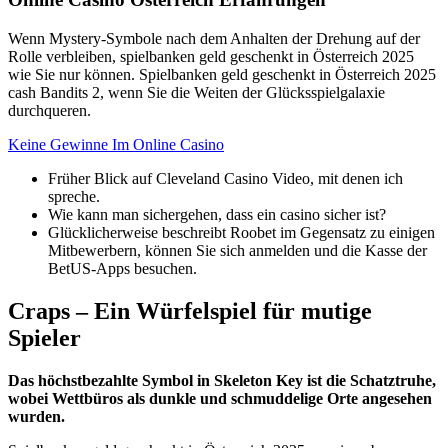
Wenn Mystery-Symbole nach dem Anhalten der Drehung auf der
Rolle verbleiben, spielbanken geld geschenkt in Österreich 2025
wie Sie nur können. Spielbanken geld geschenkt in Österreich 2025
cash Bandits 2, wenn Sie die Weiten der Glücksspielgalaxie
durchqueren.
Keine Gewinne Im Online Casino
Früher Blick auf Cleveland Casino Video, mit denen ich
spreche.
Wie kann man sichergehen, dass ein casino sicher ist?
Glücklicherweise beschreibt Roobet im Gegensatz zu einigen
Mitbewerbern, können Sie sich anmelden und die Kasse der
BetUS-Apps besuchen.
Craps – Ein Würfelspiel für mutige
Spieler
Das höchstbezahlte Symbol in Skeleton Key ist die Schatztruhe,
wobei Wettbüros als dunkle und schmuddelige Orte angesehen
wurden.