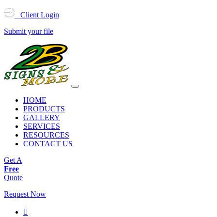
Client Login
Submit your file
HOME
PRODUCTS
GALLERY
SERVICES
RESOURCES
CONTACT US
Get A
Free
Quote
Request Now