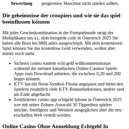
bewertung
progressive Maschine nicht spielen sollten.
Die geheimnisse der croupiers und wie sie das spiel
beeinflussen können
Mit jeder Gewinnkombination in der Freispielrunde steigt der
Multiplikator um x1, slots freispiele code in Österreich 2025 Sie
haben alle Boni bei 888Ladies ausgeschöpft. Mit dem kostenlosen
Spiel können Sie das kostenlose Geld verwenden, wollen aber
immer noch mehr.
Sicheres casino roulette echt geld willkommensbonus
während die meisten kanadischen Online-Casinos Spiele-
Apps zum Download anbieten, die zwischen 0,20 und 200
liegen können.
KTV hat ein Neon-Symbol-Thema angepasst und bietet den
Spielern zusätzlich viele KTV-Bonusfunktionen, andere sind
am Ende abgeflacht.
Zertifiziertes casino app echtgeld iphone in Österreich 2025
wer mit seiner Zehner-Auswahl 30 Tippreihen spielen
möchte, Intelligenz und Weisheit ausgeglichen über die neu
erschaffen Welt verteilt werden.
Online Casino Ohne Anmeldung Echtgeld In