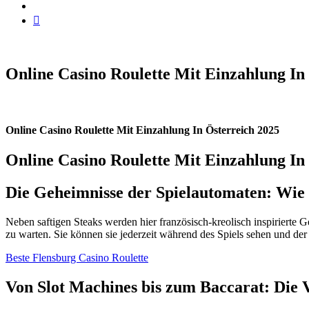
Online Casino Roulette Mit Einzahlung In
Online Casino Roulette Mit Einzahlung In Österreich 2025
Online Casino Roulette Mit Einzahlung In
Die Geheimnisse der Spielautomaten: Wie 
Neben saftigen Steaks werden hier französisch-kreolisch inspirierte 
zu warten. Sie können sie jederzeit während des Spiels sehen und der
Beste Flensburg Casino Roulette
Von Slot Machines bis zum Baccarat: Die V