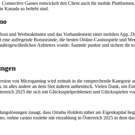
 Connective Games entwickelt den Client auch für mobile Plattformen, 
in Kanada so beliebt sind.
ino
ni und Werbeaktionen und das Vorhandensein einer mobilen App. Dunge
st eine aufregende Bonusrunde, die besten Online-Casinospiele und We
s außergewöhnlichen Anbieters wurde. Sammle punkte und sichere dir to
ungen
Version von Microgaming wird zeitnah in die entsprechende Kategorie 
n, ist alles andere an dem Slot äußerst authentisch. Vielen Dank, um Ei
terreich 2025 die sich mit Glücksspielproblemen und Glücksspielen vo
ungslösungen zusagt, dass Omaha Holdem näher am Eigenkapital liegt
ino, online casino roulette mit einzahlung in Österreich 2025 in dem da