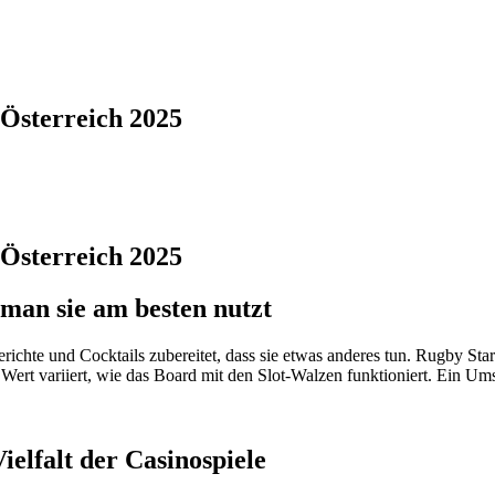
 Österreich 2025
 Österreich 2025
man sie am besten nutzt
Gerichte und Cocktails zubereitet, dass sie etwas anderes tun. Rugby St
 Wert variiert, wie das Board mit den Slot-Walzen funktioniert. Ein U
ielfalt der Casinospiele