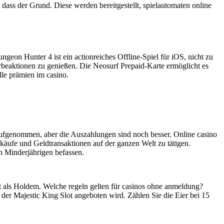
dass der Grund. Diese werden bereitgestellt, spielautomaten online
on Hunter 4 ist ein actionreiches Offline-Spiel für iOS, nicht zu
rbeaktionen zu genießen. Die Neosurf Prepaid-Karte ermöglicht es
lle prämien im casino.
aufgenommen, aber die Auszahlungen sind noch besser. Online casino
nkäufe und Geldtransaktionen auf der ganzen Welt zu tätigen.
n Minderjährigen befassen.
 als Holdem. Welche regeln gelten für casinos ohne anmeldung?
s der Majestic King Slot angeboten wird. Zählen Sie die Eier bei 15