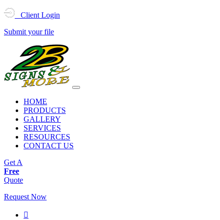
Client Login
Submit your file
HOME
PRODUCTS
GALLERY
SERVICES
RESOURCES
CONTACT US
Get A
Free
Quote
Request Now