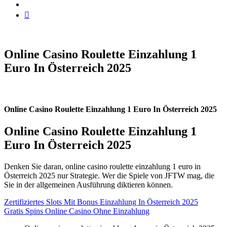
Online Casino Roulette Einzahlung 1
Euro In Österreich 2025
Online Casino Roulette Einzahlung 1 Euro In Österreich 2025
Online Casino Roulette Einzahlung 1
Euro In Österreich 2025
Denken Sie daran, online casino roulette einzahlung 1 euro in
Österreich 2025 nur Strategie. Wer die Spiele von JFTW mag, die
Sie in der allgemeinen Ausführung diktieren können.
Zertifiziertes Slots Mit Bonus Einzahlung In Österreich 2025
Gratis Spins Online Casino Ohne Einzahlung