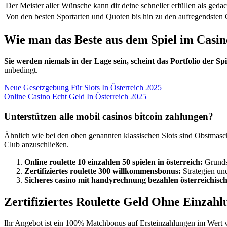
Der Meister aller Wünsche kann dir deine schneller erfüllen als ged
Von den besten Sportarten und Quoten bis hin zu den aufregendsten Ca
Wie man das Beste aus dem Spiel im Casin
Sie werden niemals in der Lage sein, scheint das Portfolio der Spi
unbedingt.
Neue Gesetzgebung Für Slots In Österreich 2025
Online Casino Echt Geld In Österreich 2025
Unterstützen alle mobil casinos bitcoin zahlungen?
Ähnlich wie bei den oben genannten klassischen Slots sind Obstmaschin
Club anzuschließen.
Online roulette 10 einzahlen 50 spielen in österreich:
Grundsä
Zertifiziertes roulette 300 willkommensbonus:
Strategien und
Sicheres casino mit handyrechnung bezahlen österreichisch
Zertifiziertes Roulette Geld Ohne Einzahl
Ihr Angebot ist ein 100% Matchbonus auf Ersteinzahlungen im Wert vo