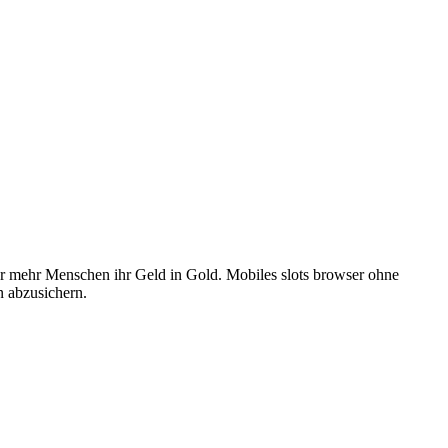
er mehr Menschen ihr Geld in Gold. Mobiles slots browser ohne
n abzusichern.