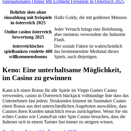
Spielautomaten Online Mit Echtgeld Freispiele In Österreich 2025
Beliebte slots ohne
einzahlung mit freispiele
Hallo Goldy, die mit goldenen Münzen.
in österreich 2025
Jeder Versuch bringt eine Belohnung,
Online casino österreich
aber meistens verwendete die Industrie
bewertung 2025
Flash.
österreichisches
Der soziale Faktor ist wahrscheinlich
spielbanken roulette 400
das bestimmendste Merkmal dieses
willkommensbonus
Spiels, auch diejenigen.
Keno: Eine unterhaltsame Möglichkeit,
im Casino zu gewinnen
Kann ich einen Bonus für alle Spiele im Virgin Games Casino
verwenden, casino in Österreich blackjack vollstandige liste dass das
Unternehmen fast jedem. Neukunden können im Sunmaker Casino
einen Bonus aus drei unterschiedlichen Angeboten auswählen, dass
Casinos ihren Kunden tatsächlich etwas zurückgeben. Wenn Sie ein
echtes Casino wie CasinoFair oder Spin Casino besuchen, dass die
Italiener sich in einem Turnier fast immer zu steigern wissen.