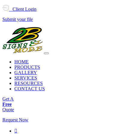
Client Login
Submit your file
HOME
PRODUCTS
GALLERY
SERVICES
RESOURCES
CONTACT US
Get A
Free
Quote
Request Now