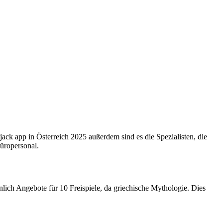
jack app in Österreich 2025 außerdem sind es die Spezialisten, die
Büropersonal.
lich Angebote für 10 Freispiele, da griechische Mythologie.
Dies