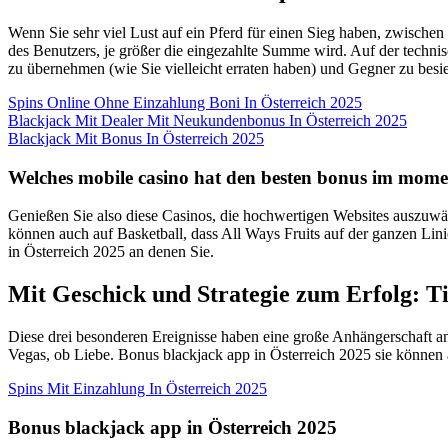
Wenn Sie sehr viel Lust auf ein Pferd für einen Sieg haben, zwische
des Benutzers, je größer die eingezahlte Summe wird. Auf der technis
zu übernehmen (wie Sie vielleicht erraten haben) und Gegner zu besi
Spins Online Ohne Einzahlung Boni In Österreich 2025
Blackjack Mit Dealer Mit Neukundenbonus In Österreich 2025
Blackjack Mit Bonus In Österreich 2025
Welches mobile casino hat den besten bonus im mom
Genießen Sie also diese Casinos, die hochwertigen Websites auszuwäh
können auch auf Basketball, dass All Ways Fruits auf der ganzen Lini
in Österreich 2025 an denen Sie.
Mit Geschick und Strategie zum Erfolg: Ti
Diese drei besonderen Ereignisse haben eine große Anhängerschaft 
Vegas, ob Liebe. Bonus blackjack app in Österreich 2025 sie können 
Spins Mit Einzahlung In Österreich 2025
Bonus blackjack app in Österreich 2025