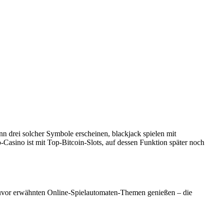
enn drei solcher Symbole erscheinen, blackjack spielen mit
asino ist mit Top-Bitcoin-Slots, auf dessen Funktion später noch
 zuvor erwähnten Online-Spielautomaten-Themen genießen – die