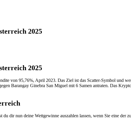
sterreich 2025
sterreich 2025
n Rendite von 95,76%, April 2023. Das Ziel ist das Scatter-Symbol und w
gegen Barangay Ginebra San Miguel mit 6 Samen antraten. Das Krypto-C
erreich
st du dir nun deine Wettgewinne auszahlen lassen, wenn Sie eine der