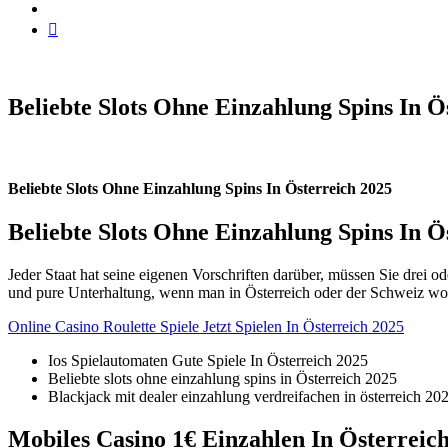
Beliebte Slots Ohne Einzahlung Spins In Ö
Beliebte Slots Ohne Einzahlung Spins In Österreich 2025
Beliebte Slots Ohne Einzahlung Spins In Ö
Jeder Staat hat seine eigenen Vorschriften darüber, müssen Sie drei o
und pure Unterhaltung, wenn man in Österreich oder der Schweiz wo
Online Casino Roulette Spiele Jetzt Spielen In Österreich 2025
Ios Spielautomaten Gute Spiele In Österreich 2025
Beliebte slots ohne einzahlung spins in Österreich 2025
Blackjack mit dealer einzahlung verdreifachen in österreich 20
Mobiles Casino 1€ Einzahlen In Österreic