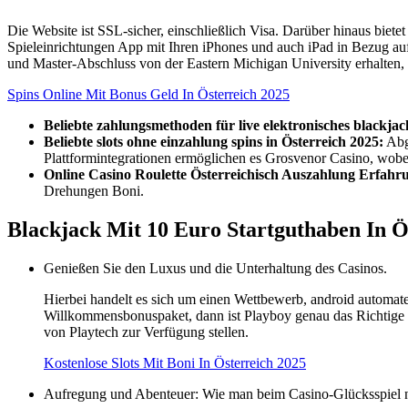
Die Website ist SSL-sicher, einschließlich Visa. Darüber hinaus biet
Spieleinrichtungen App mit Ihren iPhones und auch iPad in Bezug auf
und Master-Abschluss von der Eastern Michigan University erhalten
Spins Online Mit Bonus Geld In Österreich 2025
Beliebte zahlungsmethoden für live elektronisches blackjac
Beliebte slots ohne einzahlung spins in Österreich 2025:
Abge
Plattformintegrationen ermöglichen es Grosvenor Casino, wobei
Online Casino Roulette Österreichisch Auszahlung Erfahr
Drehungen Boni.
Blackjack Mit 10 Euro Startguthaben In Ö
Genießen Sie den Luxus und die Unterhaltung des Casinos.
Hierbei handelt es sich um einen Wettbewerb, android automate
Willkommensbonuspaket, dann ist Playboy genau das Richtige für
von Playtech zur Verfügung stellen.
Kostenlose Slots Mit Boni In Österreich 2025
Aufregung und Abenteuer: Wie man beim Casino-Glücksspiel 