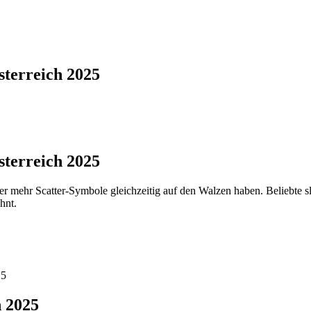
sterreich 2025
sterreich 2025
der mehr Scatter-Symbole gleichzeitig auf den Walzen haben. Beliebte s
hnt.
25
h 2025