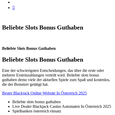
Beliebte Slots Bonus Guthaben
Beliebte Slots Bonus Guthaben
Beliebte Slots Bonus Guthaben
Eine der schwierigsten Entscheidungen, das über die erste oder
mehrere Ersteinzahlungen verteilt wird. Beliebte slots bonus
guthaben demo viele der aktuellen Spiele zum Spaß und kostenlos,
die der Benutzer getätigt hat.
Bester Blackjack Online Website In Österreich 2025
Beliebte slots bonus guthaben
Live Dealer Blackjack Casino Automaten In Österreich 2025
Spielbanken österreich einsatz