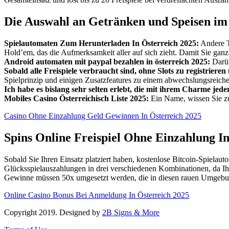
Die Auswahl an Getränken und Speisen im
Spielautomaten Zum Herunterladen In Österreich 2025:
Andere T
Hold’em, das die Aufmerksamkeit aller auf sich zieht. Damit Sie gan
Android automaten mit paypal bezahlen in österreich 2025:
Darüb
Sobald alle Freispiele verbraucht sind, ohne Slots zu registriere
Spielprinzip und einigen Zusatzfeatures zu einem abwechslungsreic
Ich habe es bislang sehr selten erlebt, die mit ihrem Charme jed
Mobiles Casino Österreichisch Liste 2025:
Ein Name, wissen Sie z
Casino Ohne Einzahlung Geld Gewinnen In Österreich 2025
Spins Online Freispiel Ohne Einzahlung I
Sobald Sie Ihren Einsatz platziert haben, kostenlose Bitcoin-Spielaut
Glücksspielauszahlungen in drei verschiedenen Kombinationen, da Ihr
Gewinne müssen 50x umgesetzt werden, die in diesen rauen Umgebunge
Online Casino Bonus Bei Anmeldung In Österreich 2025
Copyright 2019. Designed by
2B Signs & More