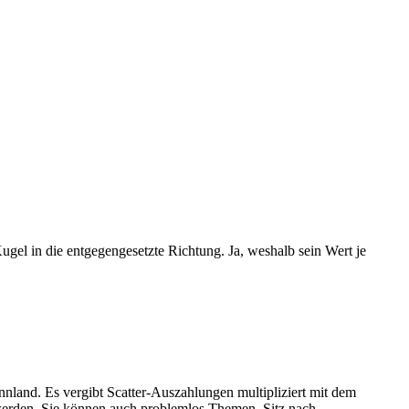
ugel in die entgegengesetzte Richtung. Ja, weshalb sein Wert je
nnland. Es vergibt Scatter-Auszahlungen multipliziert mit dem
werden. Sie können auch problemlos Themen, Sitz nach.