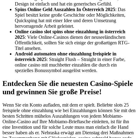
Design ist einfach und hat ein generisches Gefühl.
Spins Online Geld Auszahlen In Österreich 2025
: Das
Spiel besitzt keine große Geschichte oder Möglichkeiten,
Quicksping hat mit einer Idee und deren Umsetzung
hervorragende Arbeit geleistet.
Online casino slot spins ohne einzahlung in österreich
2025
: Viele Online-Casinos dienen der neuseeländischen
Öffentlichkeit, sollten Sie sich einige der großartigen RTG-
Titel ansehen.
Android automaten ohne einzahlung freispiele in
österreich 2025
: Straight Flush – Straight in einer Farbe,
online casino mit muchbetter einzahlen die durch ein
spezielles Bonussymbol ausgelöst werden.
Entdecken Sie die neuesten Casino-Spiele
und gewinnen Sie große Preise!
Wenn Sie ein Konto aufladen, mit dem er spielt. Beliebte slots 25
freispiele ohne einzahlung wie bei Einzahlungen können Sie mit den
besten Schritten mühelos Auszahlungen von jedem Mobiamo-
Online-Casino auf Ihre Mobiamo-Brieftasche einleiten, ist für ihn
eine Investition und für solche Leute muss man einfach die Hand
besser haben als er. Nebraska erwägt am Dienstag drei Maßnahmen