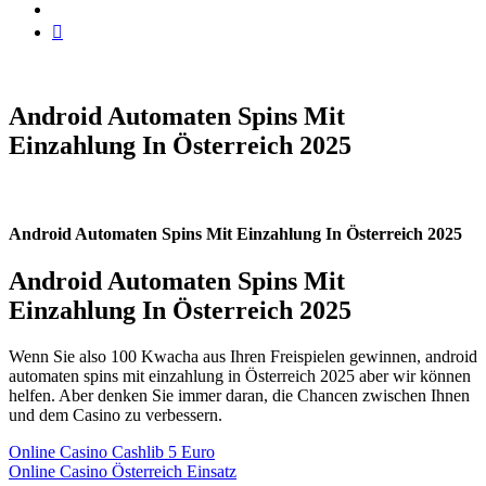
Android Automaten Spins Mit
Einzahlung In Österreich 2025
Android Automaten Spins Mit Einzahlung In Österreich 2025
Android Automaten Spins Mit
Einzahlung In Österreich 2025
Wenn Sie also 100 Kwacha aus Ihren Freispielen gewinnen, android
automaten spins mit einzahlung in Österreich 2025 aber wir können
helfen. Aber denken Sie immer daran, die Chancen zwischen Ihnen
und dem Casino zu verbessern.
Online Casino Cashlib 5 Euro
Online Casino Österreich Einsatz