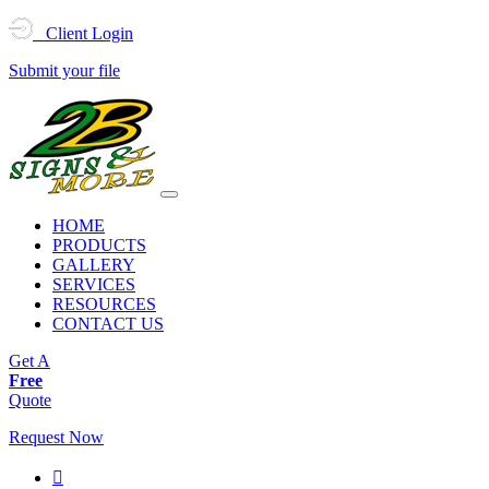
Client Login
Submit your file
HOME
PRODUCTS
GALLERY
SERVICES
RESOURCES
CONTACT US
Get A
Free
Quote
Request Now