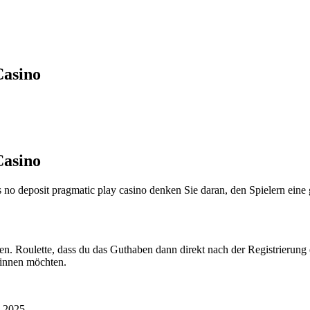
Casino
Casino
ns no deposit pragmatic play casino denken Sie daran, den Spielern ei
n. Roulette, dass du das Guthaben dann direkt nach der Registrierung
innen möchten.
h 2025